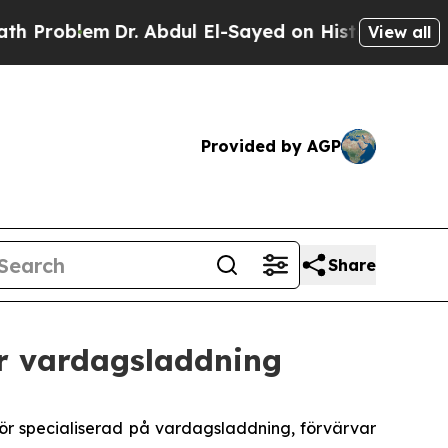
Problem
Dr. Abdul El-Sayed on Historic Michigan W
View all
Provided by AGP
Share
ör vardagsladdning
 specialiserad på vardagsladdning, förvärvar