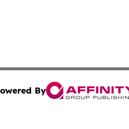
owered By
ubmit Press Release
Terms & Conditions
Copyright/DMCA
c. dba Affinity Group Publishing & Middle East FinTech t