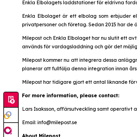
Enkla Elbolagets laddstationer för eldrivna ford
Enkla Elbolaget är ett elbolag som erbjuder e
privatpersoner och företag. Sedan 2015 har de ä
Milepost och Enkla Elbolaget har nu slutit ett 
används för vardagsladdning och gör det möjligt 
Milepost kommer nu att integrera dessa anläggni
planerar att fullfölja denna integration innan års
Milepost har tidigare gjort ett antal liknande f
For more information, please contact:
Lars Isaksson, affärsutveckling samt operativt 
Email: info@milepost.se
About Milepost