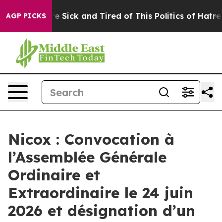
ople Are Sick and Tired of This Politics of Hatred”
The
AGP PICKS
Nicox : Convocation à
l’Assemblée Générale
Ordinaire et
Extraordinaire le 24 juin
2026 et désignation d’un