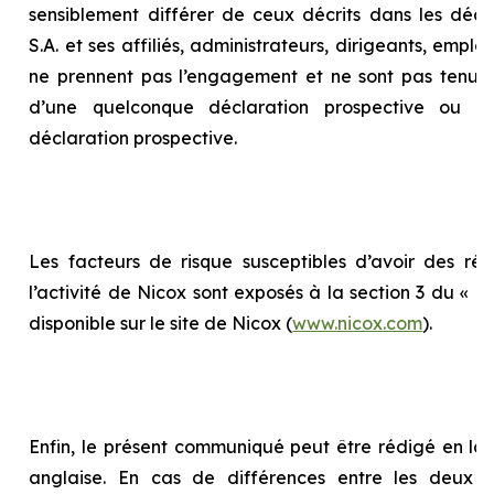
sensiblement différer de ceux décrits dans les décla
S.A. et ses affiliés, administrateurs, dirigeants, empl
ne prennent pas l’engagement et ne sont pas tenus 
d’une quelconque déclaration prospective ou d
déclaration prospective.
Les facteurs de risque susceptibles d’avoir des répe
l’activité de Nicox sont exposés à la section 3 du «
Ra
disponible sur le site de Nicox (
www.nicox.com
).
Enfin, le présent communiqué peut être rédigé en la
anglaise. En cas de différences entre les deux te