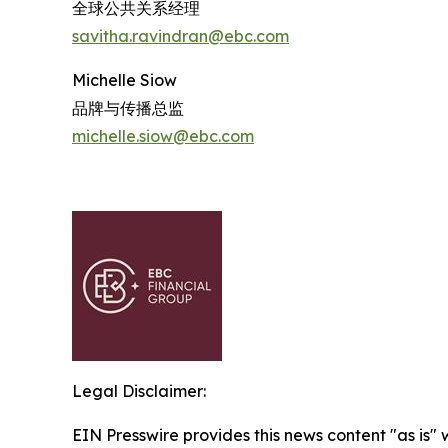
全球公共关系经理
s
avitha.ravindran@ebc.com
Michelle Siow
品牌与传播总监
michelle.siow@ebc.com
Legal Disclaimer:
EIN Presswire provides this news content "as is" 