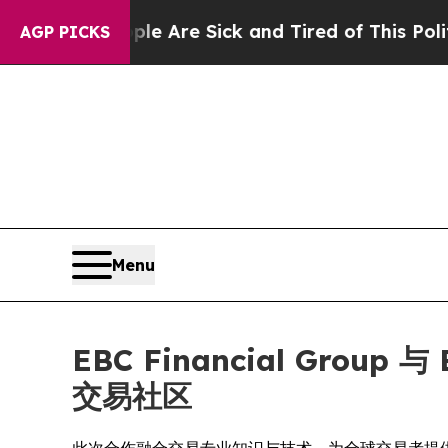
People Are Sick and Tired of This Politics of Ha
AGP PICKS
Menu
EBC Financial Grou
交易社区