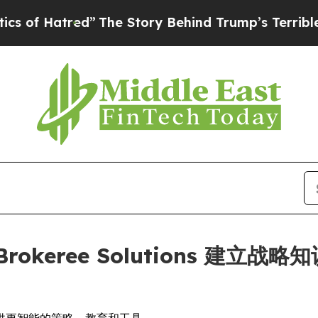
tred”
The Story Behind Trump’s Terrible Approval
p 与 Brokeree Solutions