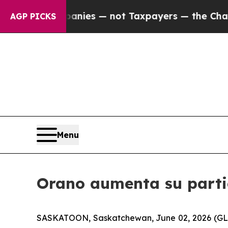
oil Companies — not Taxpayers — the Chance to C
AGP PICKS
Menu
Orano aumenta su parti
SASKATOON, Saskatchewan, June 02, 2026 (GL