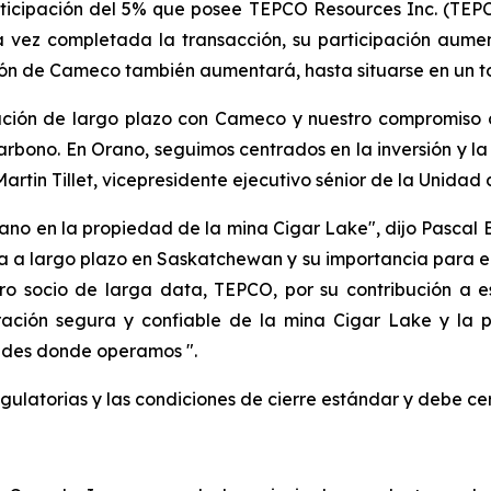
rticipación del 5% que posee TEPCO Resources Inc. (TEP
vez completada la transacción, su participación aumen
ión de Cameco también aumentará, hasta situarse en un to
elación de largo plazo con Cameco y nuestro compromis
rbono. En Orano, seguimos centrados en la inversión y la
Martin Tillet, vicepresidente ejecutivo sénior de la Unida
o en la propiedad de la mina Cigar Lake", dijo Pascal Ba
za a largo plazo en Saskatchewan y su importancia para el
ro socio de larga data, TEPCO, por su contribución a 
ción segura y confiable de la mina Cigar Lake y la 
ades donde operamos ".
gulatorias y las condiciones de cierre estándar y debe cerr