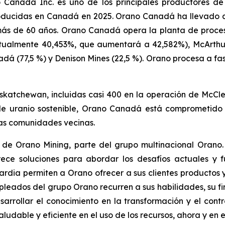
Canada Inc. es uno de los principales productores de 
roducidas en Canadá en 2025. Orano Canadá ha llevado a
ás de 60 años. Orano Canadá opera la planta de proces
ctualmente 40,453%, que aumentará a 42,582%), McArthu
 (77,5 %) y Denison Mines (22,5 %). Orano procesa a fasó
katchewan, incluidas casi 400 en la operación de McC
e uranio sostenible, Orano Canadá está comprometido c
 las comunidades vecinas.
 de Orano Mining, parte del grupo multinacional Orano.
ece soluciones para abordar los desafíos actuales y f
rdia permiten a Orano ofrecer a sus clientes productos 
empleados del grupo Orano recurren a sus habilidades, su 
rrollar el conocimiento en la transformación y el contro
udable y eficiente en el uso de los recursos, ahora y en el