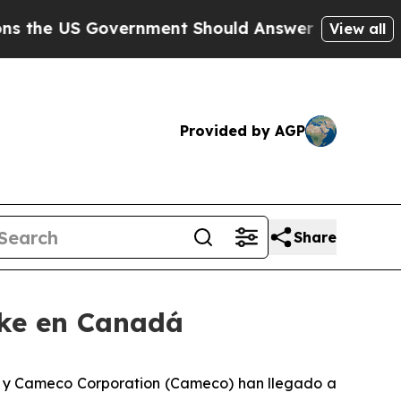
US Government Should Answer About Its Secreti
View all
Provided by AGP
Share
ake en Canadá
y Cameco Corporation (Cameco) han llegado a